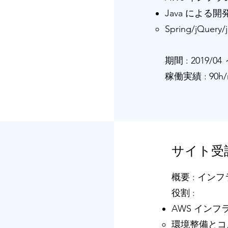
Java による開
Spring/jQuery/
​​期間 : 2019/04
​​稼働実績 : 90h
サイト受
概要 : イ
役割 :
AWS インフ
​環境整備と