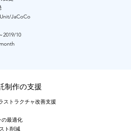
発
jUnit/JaCoCo
 ～2019/10
/month
託制作の支援
ンフラストラクチャ改善支援
ラの最適化
コスト削減