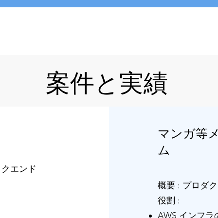
案件と実績
マンガ等
ム
バックエンド
概要 : プロダ
役割 :
AWS インフラの